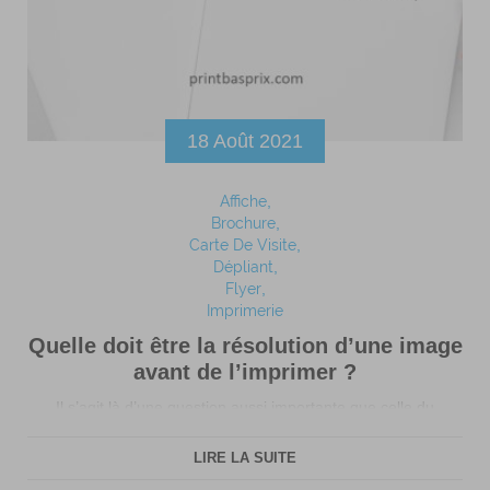
18 Août 2021
Affiche
Brochure
Carte De Visite
Dépliant
Flyer
Imprimerie
Quelle doit être la résolution d’une image
avant de l’imprimer ?
Il s’agit là d’une question aussi importante que celle du
choix du mode colorimétrique. De fait, le choix de la
résolution d’un document, et pour tout dire, de la
LIRE LA SUITE
résolution d’une image, car c’est de cela dont il s’agit