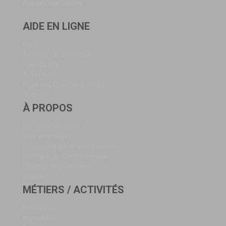
Ajouter aux favoris
AIDE EN LIGNE
Blog
Assistance technique
Plan du site
Aide PAO
Foire aux Questions (FAQ)
Gabarits
À PROPOS
Qui sommes nous ?
Mes avantages
Conditions générales de vente
Politique de Confidentialité
Moyens de paiement
Contact
MÉTIERS / ACTIVITÉS
Restaurant
Immobilier