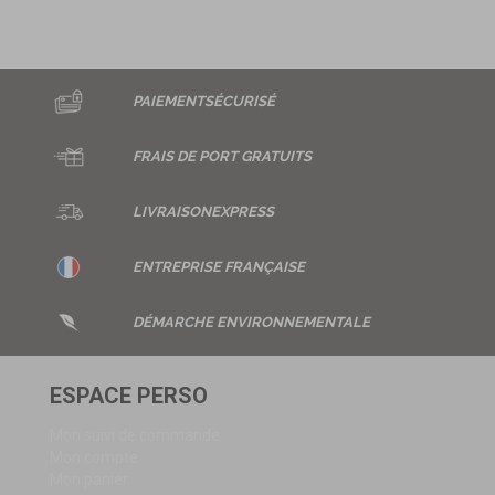
essentiellement, a des conséquences comparables en
matière d’impression. Satisfaction, en cas de bon choix,
insatisfaction, en […]
PAIEMENT
SÉCURISÉ
FRAIS DE
PORT GRATUITS
LIVRAISON
EXPRESS
ENTREPRISE
FRANÇAISE
DÉMARCHE ENVIRONNEMENTALE
ESPACE PERSO
Mon suivi de commande
Mon compte
Mon panier