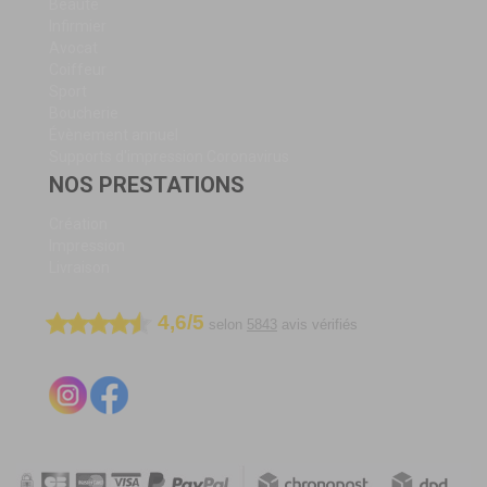
Beauté
Infirmier
Avocat
Coiffeur
Sport
Boucherie
Évènement annuel
Supports d'impression Coronavirus
NOS PRESTATIONS
Création
Impression
Livraison
4,6/5
selon
5843
avis vérifiés