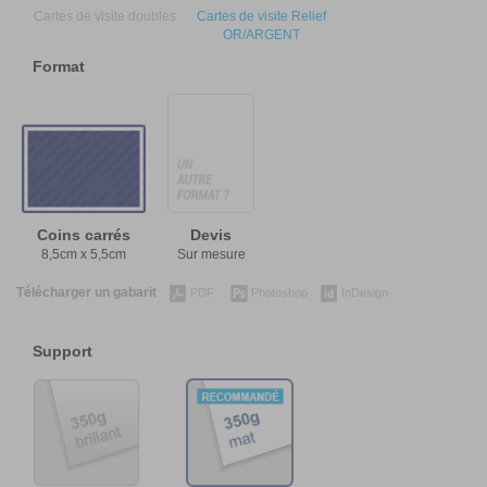
Cartes de visite doubles
Cartes de visite Relief
OR/ARGENT
Format
Coins carrés
Devis
8,5cm x 5,5cm
Sur mesure
Télécharger un gabarit
PDF
Photoshop
InDesign
Support