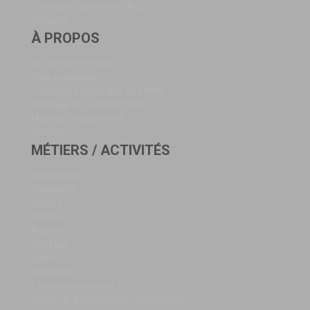
Foire aux Questions (FAQ)
Gabarits
À PROPOS
Qui sommes nous ?
Mes avantages
Conditions générales de vente
Politique de Confidentialité
Moyens de paiement
Contact
MÉTIERS / ACTIVITÉS
Restaurant
Immobilier
Beauté
Infirmier
Avocat
Coiffeur
Sport
Boucherie
Évènement annuel
Supports d'impression Coronavirus