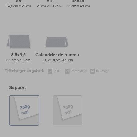
A5
A4
33x49
14,8cm x 21cm
21cm x 29,7cm
33 cm x 49 cm
8,5x5,5
Calendrier de bureau
8,5cm x 5,5cm
10,5x10,5x14,5 cm
Télécharger un gabarit
PDF
Photoshop
InDesign
Support