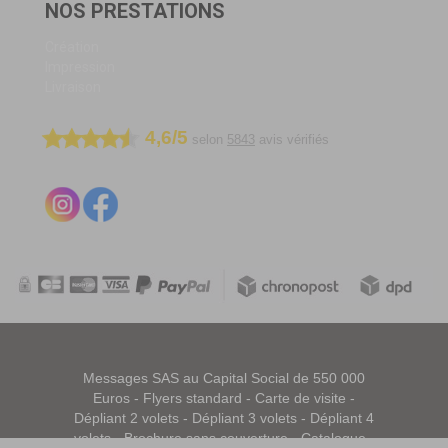
NOS PRESTATIONS
Création
Impression
Livraison
4,6/5
selon
5843
avis vérifiés
Messages SAS au Capital Social de 550 000
Euros -
Flyers standard
-
Carte de visite
-
Dépliant 2 volets
-
Dépliant 3 volets
-
Dépliant 4
volets
-
Brochure sans couverture
-
Catalogue
-