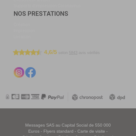
Supports d'impression Coronavirus
NOS PRESTATIONS
Création
Impression
Livraison
4,6/5
selon
5843
avis vérifiés
Messages SAS au Capital Social de 550 000
Euros -
Flyers standard
-
Carte de visite
-