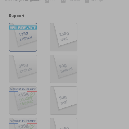
Télécharger un gabarit
PDF
Photoshop
InDesign
Support