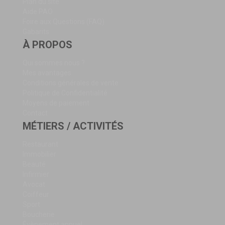
Plan du site
Aide PAO
Foire aux Questions (FAQ)
Gabarits
À PROPOS
Qui sommes nous ?
Mes avantages
Conditions générales de vente
Politique de Confidentialité
Moyens de paiement
Contact
MÉTIERS / ACTIVITÉS
Restaurant
Immobilier
Beauté
Infirmier
Avocat
Coiffeur
Sport
Boucherie
Évènement annuel