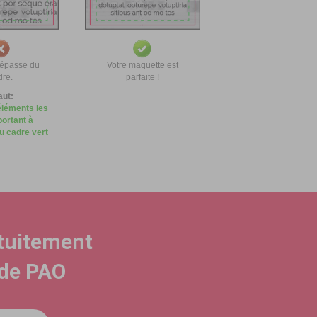
dépasse du
Votre maquette est
dre.
parfaite !
faut:
éléments les
portant à
du cadre vert
atuitement
ide PAO