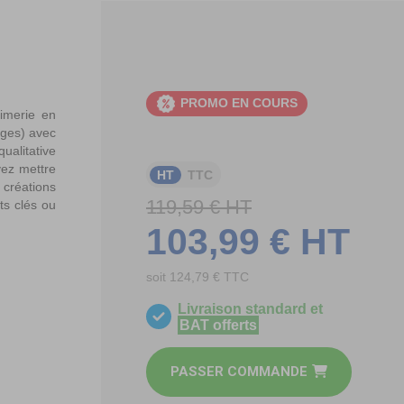
PROMO EN COURS
rimerie en
pages) avec
qualitative
vez mettre
HT
TTC
créations
119,59 € HT
ts clés ou
103,99 € HT
soit 124,79 € TTC
Livraison standard et
BAT offerts
PASSER COMMANDE