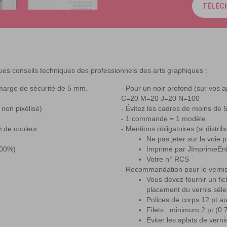
TÉLÉC
ues conseils techniques des professionnels des arts graphiques :
marge de sécurité de 5 mm.
Pour un noir profond (sur vos ap
C=20 M=20 J=20 N=100
 non pixélisé)
Évitez les cadres de moins de
1 commande = 1 modèle
 de couleur.
Mentions obligatoires (si distrib
Ne pas jeter sur la voie 
400%)
Imprimé par JImprimeEn
Votre n° RCS
Recommandation pour le vernis 
Vous devez fournir un fi
placement du vernis sélec
Polices de corps 12 pt 
Filets : minimum 2 pt (0
Eviter les aplats de vern