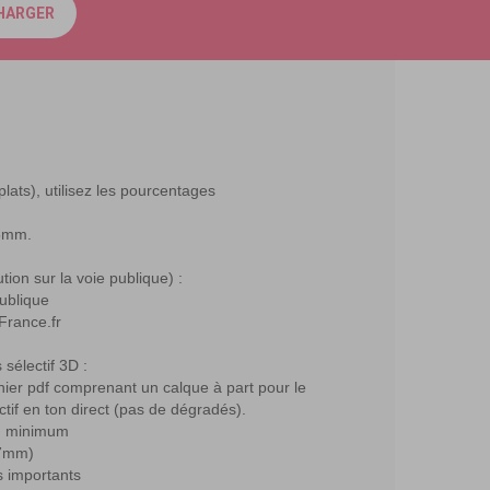
HARGER
lats), utilisez les pourcentages
 5mm.
ution sur la voie publique) :
publique
France.fr
sélectif 3D :
chier pdf comprenant un calque à part pour le
tif en ton direct (pas de dégradés).
au minimum
.7mm)
is importants