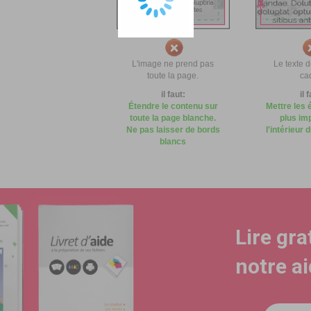
L'image ne prend pas
Le texte 
toute la page.
ca
il faut:
il 
Étendre le contenu sur
Mettre les 
toute la page blanche.
plus im
Ne pas laisser de bords
l'intérieur 
blancs
Lire gr
notre a