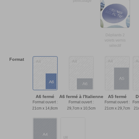
pelliculage
Dépliants 2
volets vernis
sélectif
Format
A6 fermé
A6 fermé à l'Italienne
A5 fermé
D
Format ouvert :
Format ouvert :
Format ouvert :
For
21cm x 14,8cm
29,7cm x 10,5cm
21cm x 29,7cm
21