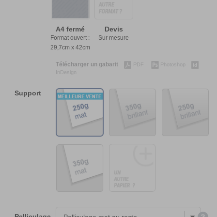
A4 fermé
Devis
Format ouvert :
Sur mesure
29,7cm x 42cm
Télécharger un gabarit
PDF
Photoshop
InDesign
Support
Pelliculage