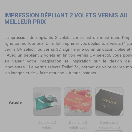
IMPRESSION DÉPLIANT 2 VOLETS VERNIS AU
MEILLEUR PRIX
L’impression de dépliants 2 volets vernis est un must dans l’imp
ligne au meilleur prix. En effet, imprimer vos dépliants 2 volets (4 
vernis UV sélectif ou vernis 3D signifie une communication ciblée et 
. Avec un dépliant 2 volets en finition vernis UV sélectif, vous pou
en valeur votre imagination et inspiration sur le design de 
innovantes . Le vernis sélectif Relief 3d, permet de valoriser les mo
les images et de « faire mouche » à tous instants.
Article
Dépliants 2
Dépliants 2
Dépliants 2
volets
volets avec
volets dorure