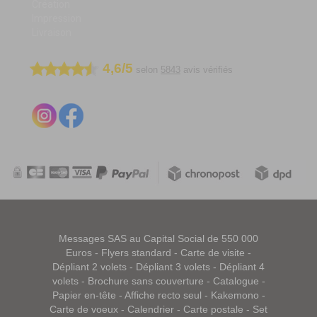
Création
Impression
Livraison
4,6/5
selon
5843
avis vérifiés
Messages SAS au Capital Social de 550 000
Euros -
Flyers standard
-
Carte de visite
-
Dépliant 2 volets
-
Dépliant 3 volets
-
Dépliant 4
volets
-
Brochure sans couverture
-
Catalogue
-
Papier en-tête
-
Affiche recto seul
-
Kakemono
-
Carte de voeux
-
Calendrier
-
Carte postale
-
Set