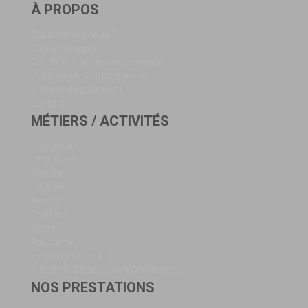
À PROPOS
Qui sommes nous ?
Mes avantages
Conditions générales de vente
Politique de Confidentialité
Moyens de paiement
Contact
MÉTIERS / ACTIVITÉS
Restaurant
Immobilier
Beauté
Infirmier
Avocat
Coiffeur
Sport
Boucherie
Évènement annuel
Supports d'impression Coronavirus
NOS PRESTATIONS