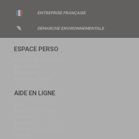
ENTREPRISE
FRANÇAISE
DÉMARCHE ENVIRONNEMENTALE
ESPACE PERSO
Mon suivi de commande
Mon compte
Mon panier
Ajouter aux favoris
AIDE EN LIGNE
Blog
Assistance technique
Plan du site
Aide PAO
Foire aux Questions (FAQ)
Gabarits