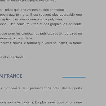
ques un de ses principaux avantages :
es, telles que des vitrines ou des panneaux.
port qualité / prix. Il est souvent plus abordable que
nception plus simple que pour le polymère.
ionnel. Des couleurs vives et des graphiques de haute
ratique pour les campagnes publicitaires temporaires ou
endommager la surface.
pouvez choisir le format que vous souhaitez, la forme
s et impactants.
EN FRANCE
fs monomère
, leur permettant de créer des supports
 vous souhaitez obtenir. De plus, nous vous offrons une