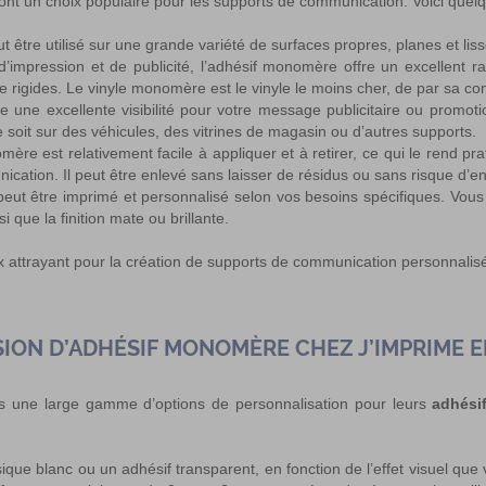
ont un choix populaire pour les supports de communication. Voici quel
être utilisé sur une grande variété de surfaces propres, planes et liss
impression et de publicité, l’adhésif monomère offre un excellent rap
e rigides
. Le vinyle monomère est le vinyle le moins cher, de par sa co
 une excellente visibilité pour votre message publicitaire ou promot
 ce soit sur des véhicules, des vitrines de magasin ou d’autres supports.
ère est relativement facile à appliquer et à retirer, ce qui le rend p
ication. Il peut être enlevé sans laisser de résidus ou sans risque d’
ut être imprimé et personnalisé selon vos besoins spécifiques. Vous 
 que la finition mate ou brillante.
 attrayant pour la création de supports de communication personnalisé
SION D’ADHÉSIF MONOMÈRE CHEZ J’IMPRIME 
ts une large gamme d’options de personnalisation pour leurs
adhési
sique blanc ou un adhésif transparent, en fonction de l’effet visuel que