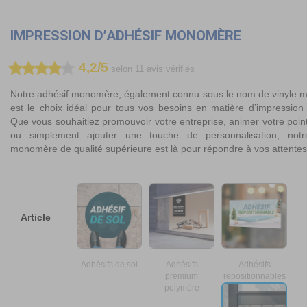
t
IMPRESSION D’ADHÉSIF MONOMÈRE
4,2/5
selon
11
avis vérifiés
Notre adhésif monomère, également connu sous le nom de vinyle 
est le choix idéal pour tous vos besoins en matière d’impression
Que vous souhaitiez promouvoir votre entreprise, animer votre poin
ou simplement ajouter une touche de personnalisation, notr
monomère de qualité supérieure est là pour répondre à vos attentes
Article
Adhésifs de sol
Adhésifs
Adhésifs
premium
repositionnables
polymère