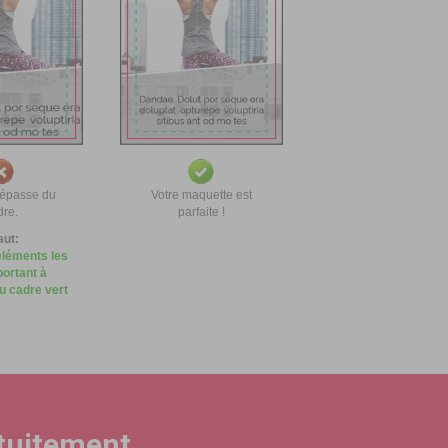
dépasse du
Votre maquette est
dre.
parfaite !
faut:
éléments les
portant à
du cadre vert
atuitement