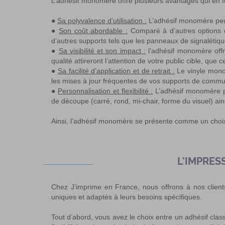
L’adhésif monomère offre plusieurs avantages qui en f
●
Sa polyvalence d’utilisation :
L’adhésif monomère peut 
●
Son coût abordable :
Comparé à d’autres options d’
d’autres supports tels que les
panneaux de signalétiqu
●
Sa visibilité et son impact :
l’adhésif monomère offre
qualité attireront l’attention de votre public cible, que
●
Sa facilité d’application et de retrait :
Le vinyle monom
les mises à jour fréquentes de vos supports de commun
●
Personnalisation et flexibilité :
L’adhésif monomère pe
de découpe (carré, rond, mi-chair, forme du visuel) ainsi
Ainsi, l’adhésif monomère se présente comme un choix
L’IMPRES
Chez J’imprime en France, nous offrons à nos clien
uniques et adaptés à leurs besoins spécifiques.
Tout d’abord, vous avez le choix entre un adhésif clas