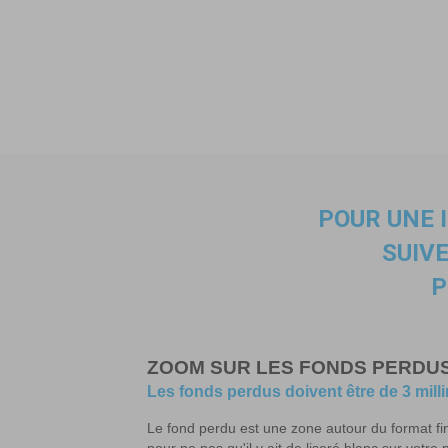
POUR UNE 
SUIV
P
ZOOM SUR LES FONDS PERDU
Les fonds perdus doivent être de 3 mill
Le fond perdu est une zone autour du format fi
pour ne pas qu'il y ait de liseré blanc sur votre 