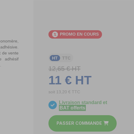
PROMO EN COURS
monomère,
 adhésive.
t de vente
HT
TTC
e adhésif
.
12,65 € HT
11 € HT
soit 13,20 € TTC
Livraison standard et
BAT offerts
PASSER COMMANDE