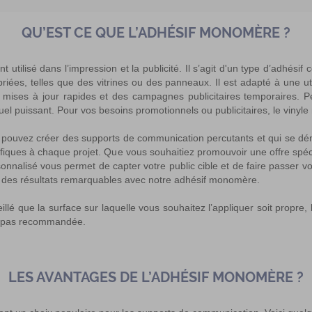
QU’EST CE QUE L’ADHÉSIF MONOMÈRE ?
utilisé dans l’impression et la publicité. Il s’agit d'un type d’adhési
ées, telles que des vitrines ou des panneaux. Il est adapté à une uti
es mises à jour rapides et des campagnes publicitaires temporaires. P
suel puissant. Pour vos besoins promotionnels ou publicitaires, le vinyl
 pouvez créer des supports de communication percutants et qui se dém
ifiques à chaque projet. Que vous souhaitiez promouvoir une offre sp
nnalisé vous permet de capter votre public cible et de faire passer 
ir des résultats remarquables avec notre adhésif monomère.
illé que la surface sur laquelle vous souhaitez l’appliquer soit propre, l
st pas recommandée.
LES AVANTAGES DE L’ADHÉSIF MONOMÈRE ?