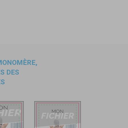
 MONOMÈRE
,
S DES
ES