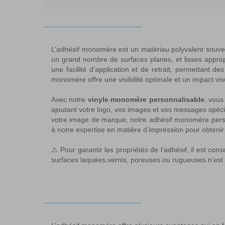
L’adhésif monomère est un matériau polyvalent souvent 
un grand nombre de surfaces planes, et lisses appropri
une facilité d’application et de retrait, permettant d
monomère offre une visibilité optimale et un impact vi
Avec notre
vinyle monomère personnalisable
, vous
ajoutant votre logo, vos images et vos messages spéc
votre image de marque, notre adhésif monomère perso
à notre expertise en matière d’impression pour obten
⚠ Pour garantir les propriétés de l’adhésif, il est conse
surfaces laquées,vernis, poreuses ou rugueuses n’e