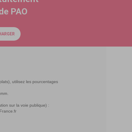
ide PAO
HARGER
lats), utilisez les pourcentages
 5mm.
ution sur la voie publique) :
France.fr