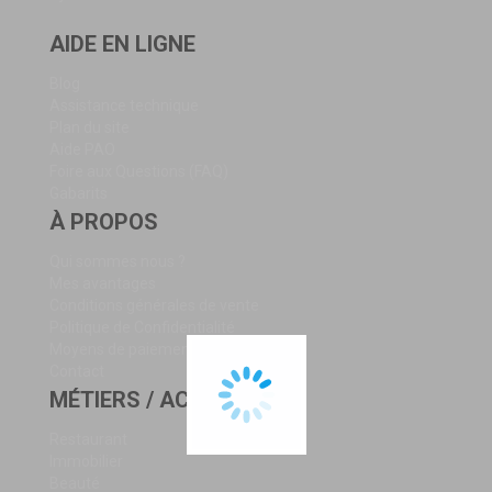
AIDE EN LIGNE
Blog
Assistance technique
Plan du site
Aide PAO
Foire aux Questions (FAQ)
Gabarits
À PROPOS
Qui sommes nous ?
Mes avantages
Conditions générales de vente
Politique de Confidentialité
Moyens de paiement
Contact
MÉTIERS / ACTIVITÉS
Restaurant
Immobilier
Beauté