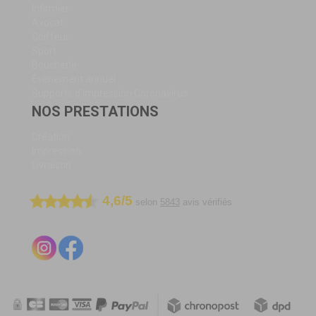
Infirmier
Avocat
Coiffeur
Sport
Boucherie
Évènement annuel
Supports d'impression Coronavirus
NOS PRESTATIONS
Création
Impression
Livraison
4,6/5
selon
5843
avis vérifiés